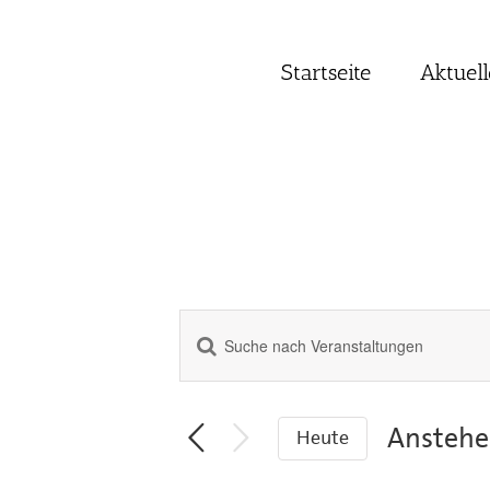
Zum
Inhalt
springen
Startseite
Aktuell
Bitte
Veranstaltungen
Schlüsselwort
Suche
eingeben.
Suche
und
Ansteh
Heute
nach
Ansichten,
Datum
Veranstaltungen
Navigation