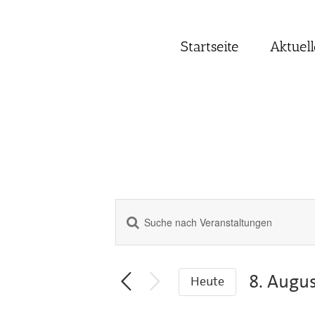
Zum
Inhalt
springen
Startseite
Aktuell
Bitte
Veranstaltungen
Schlüsselwort
Suche
eingeben.
Suche
und
8. Augu
Heute
nach
Ansichten,
Datum
Veranstaltungen
Navigation