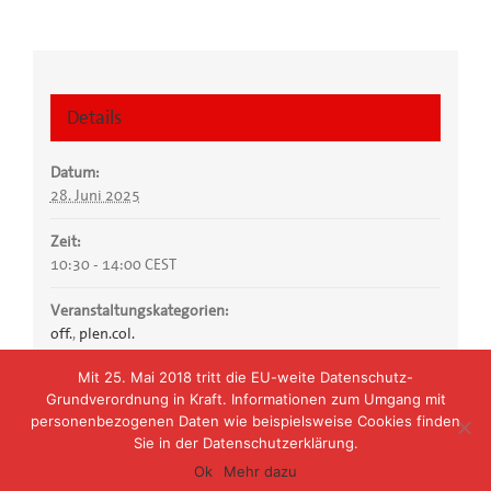
Details
Datum:
28. Juni 2025
Zeit:
10:30 - 14:00
CEST
Veranstaltungskategorien:
off.
,
plen.col.
Mit 25. Mai 2018 tritt die EU-weite Datenschutz-
Grundverordnung in Kraft. Informationen zum Umgang mit
Ⓒ 2019 C.St.V. Salia Babenberg in der VCS
personenbezogenen Daten wie beispielsweise Cookies finden
Sie in der Datenschutzerklärung.
Facebook
Instagram
Ok
Mehr dazu