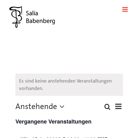
Zum
Inhalt
springen
Es sind keine anstehenden Veranstaltungen
vorhanden.
Anstehende
Veransta
Suche
Liste
Veranstaltung
Ansichte
Datum
Suche
Navigati
Vergangene Veranstaltungen
wählen.
und
Ansichten,