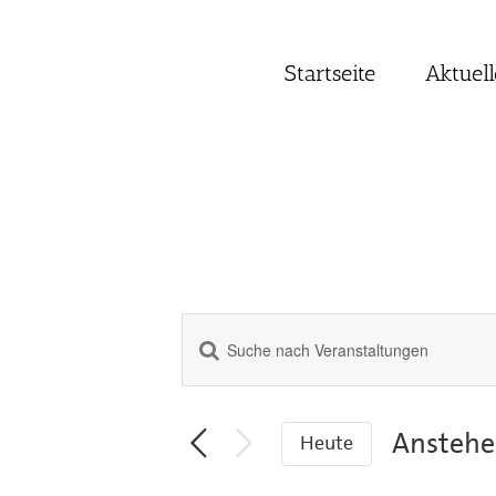
Zum
Inhalt
springen
Startseite
Aktuell
Bitte
Veranstaltungen
Schlüsselwort
Suche
eingeben.
Suche
und
Ansteh
Heute
nach
Ansichten,
Datum
Veranstaltungen
Navigation