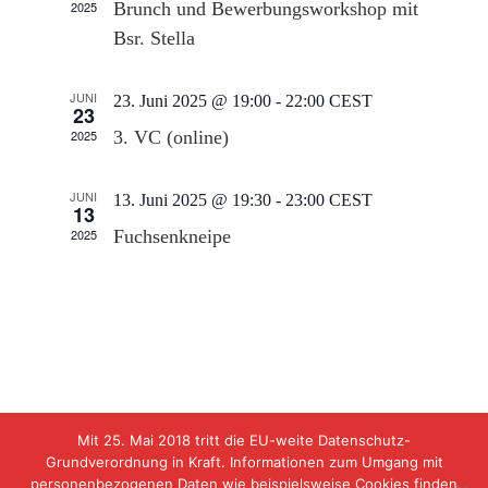
2025
Brunch und Bewerbungsworkshop mit
Bsr. Stella
JUNI
23. Juni 2025 @ 19:00
-
22:00
CEST
23
2025
3. VC (online)
JUNI
13. Juni 2025 @ 19:30
-
23:00
CEST
13
2025
Fuchsenkneipe
Mit 25. Mai 2018 tritt die EU-weite Datenschutz-
Grundverordnung in Kraft. Informationen zum Umgang mit
Ⓒ 2019 C.St.V. Salia Babenberg in der VCS
personenbezogenen Daten wie beispielsweise Cookies finden