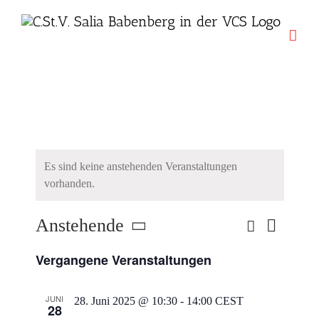
Zum
Inhalt
springen
Es sind keine anstehenden Veranstaltungen
vorhanden.
Anstehende
Suche
Veranstal
Veranstaltung
Liste
Ansichten
Datum
Suche
Navigatio
Vergangene Veranstaltungen
wählen.
und
Ansichten,
JUNI
28. Juni 2025 @ 10:30
-
14:00
CEST
28
Navigation