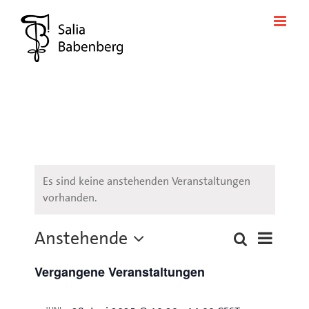
Zum
Inhalt
springen
Es sind keine anstehenden Veranstaltungen
vorhanden.
Anstehende
Veransta
Suche
Liste
Veranstaltung
Ansichte
Datum
Suche
Navigati
Vergangene Veranstaltungen
wählen.
und
Ansichten,