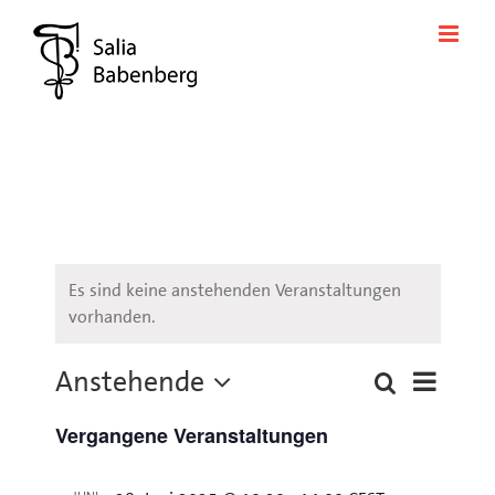
Zum
Inhalt
springen
Es sind keine anstehenden Veranstaltungen
vorhanden.
Anstehende
Veransta
Suche
Liste
Veranstaltung
Ansichte
Datum
Suche
Navigati
Vergangene Veranstaltungen
wählen.
und
Ansichten,