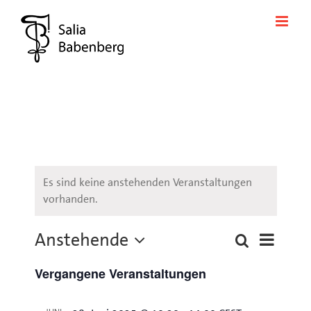
Zum
Inhalt
springen
Es sind keine anstehenden Veranstaltungen
vorhanden.
Anstehende
Veransta
Suche
Liste
Veranstaltung
Ansichte
Datum
Suche
Navigati
Vergangene Veranstaltungen
wählen.
und
Ansichten,