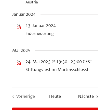
Austria
Januar 2024
Sa.
13. Januar 2024
13
Eiderneuerung
Mai 2025
Sa.
24. Mai 2025 @ 19:30
-
23:00
CEST
24
Stiftungsfest im Martinsschlössl
Veranst
Vorherige
Heute
Nächste
Veranstaltungen