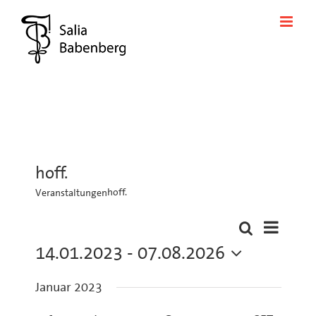
Zum
Inhalt
springen
hoff.
hoff.
Veranstaltungen
Veransta
Suche
Liste
Veranstaltung
Ansichte
14.01.2023
 - 
07.08.2026
Suche
Navigati
Datum
und
Januar 2023
wählen.
Ansichten,
Navigation