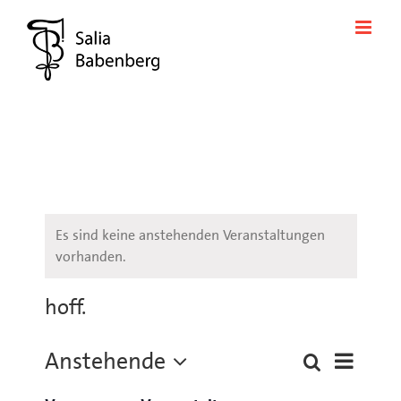
Zum
Inhalt
springen
Es sind keine anstehenden Veranstaltungen
vorhanden.
hoff.
Anstehende
Veransta
Suche
Liste
Veranstaltung
Ansichte
Datum
Suche
Navigati