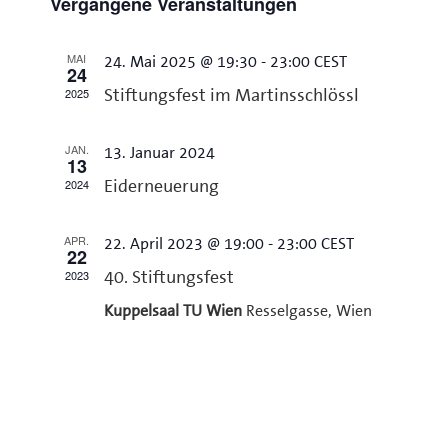
Vergangene Veranstaltungen
wählen.
und
Ansichten,
MAI
24. Mai 2025 @ 19:30
-
23:00
CEST
24
Navigation
2025
Stiftungsfest im Martinsschlössl
JAN.
13. Januar 2024
13
2024
Eiderneuerung
APR.
22. April 2023 @ 19:00
-
23:00
CEST
22
2023
40. Stiftungsfest
Kuppelsaal TU Wien
Resselgasse, Wien