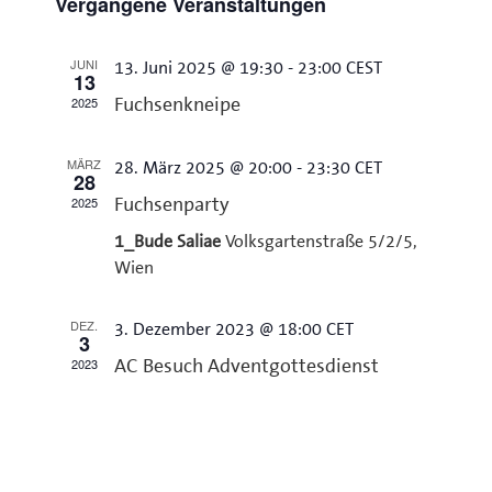
Vergangene Veranstaltungen
wählen.
und
Ansichten,
JUNI
13. Juni 2025 @ 19:30
-
23:00
CEST
13
Navigation
2025
Fuchsenkneipe
MÄRZ
28. März 2025 @ 20:00
-
23:30
CET
28
2025
Fuchsenparty
1_Bude Saliae
Volksgartenstraße 5/2/5,
Wien
DEZ.
3. Dezember 2023 @ 18:00
CET
3
2023
AC Besuch Adventgottesdienst