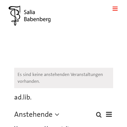
Zum
Inhalt
springen
Es sind keine anstehenden Veranstaltungen
vorhanden.
ad.lib.
Anstehende
Veransta
Suche
Liste
Veranstaltung
Ansichte
Datum
Suche
Navigati